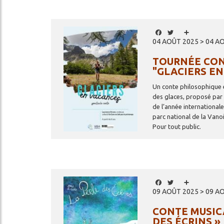
RESTAURATION
SERVICES
Image
Facebook
Twitter
Share
04 AOÛT 2025 > 04 A
LES GARDIENS
cher
TOURNÉE CON
OSEZ L'EXPÉRIENCE "
"GLACIERS E
REFUGE "
Un conte philosophique 
des glaces, proposé par
de l’année internationale
parc national de la Vano
Pour tout public.
Image
Facebook
Twitter
Share
09 AOÛT 2025 > 09 A
CONTE MUSICA
DES ÉCRINS »