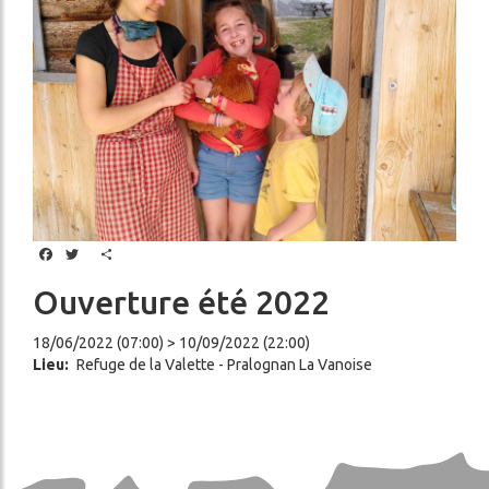
LITÉS
L'ENVIRONNEMENT
GLACIERS
DE
RESTAURATION
LA
ENNAGE
VANOISE
SERVICES
LES
GARDIENS
OSEZ
ercher
L'EXPÉRIENCE
Facebook
Twitter
Share
"
REFUGE
Ouverture été 2022
"
18/06/2022 (07:00) > 10/09/2022 (22:00)
Lieu
Refuge de la Valette - Pralognan La Vanoise